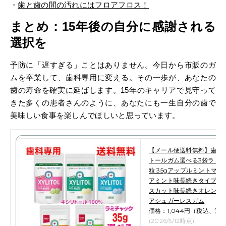
・
歯と歯の間の汚れにはフロアフロス！
まとめ：
15
年後の自分に感謝される
選択を
予防に「遅すぎる」ことはありません。今日から市販のガ
ムを卒業して、歯科専用に変える。その一歩が、あなたの
歯の寿命を確実に延ばします。
年のキャリアで見守って
15
きた多くの患者さんのように、あなたにも一生自分の歯で
美味しい食事を楽しんでほしいと思っています。
【メール便送料無料】歯科
トールガム選べる3袋ラミチャ
粒 35gアップルミントマ
アミント味長続きタイプ 
スカット味長続きオレンジ
アシュガーレスガム
価格：1,044円（税込、送
(2026/5/12時点)