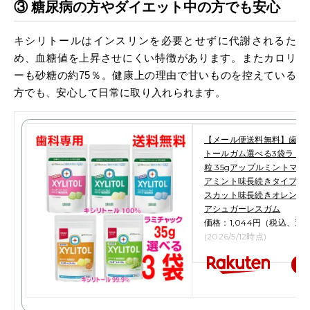
③ 糖尿病の方やダイエット中の方でも安心
キシリトールはインスリンを必要とせずに代謝されるた
め、血糖値を上昇させにくい特徴があります。またカロリ
ーも砂糖の約
％。健康上の理由で甘いものを控えている
75
方でも、安心して日常に取り入れられます。
【メール便送料無料】歯科
トールガム選べる3袋ラミチャ
粒 35gアップルミントマ
アミント味長続きタイプ 
スカット味長続きオレンジ
アシュガーレスガム
価格：1,044円（税込、送
(2026/5/12時点)
楽