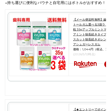
↓持ち運びに便利なパウチと自宅用にはボトルがおすすめ！
【メール便送料無料】歯科
トールガム選べる3袋ラミチャ
粒 35gアップルミントマ
アミント味長続きタイプ 
スカット味長続きオレンジ
アシュガーレスガム
価格：1,044円（税込、送
(2026/5/12時点)
楽
【★エントリーでポイント5倍 