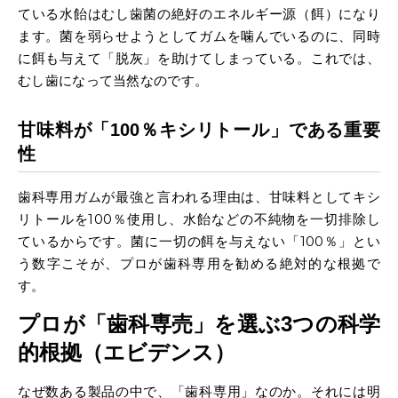
ている水飴はむし歯菌の絶好のエネルギー源（餌）になり
ます。菌を弱らせようとしてガムを噛んでいるのに、同時
に餌も与えて「脱灰」を助けてしまっている。これでは、
むし歯になって当然なのです。
甘味料が「
100
％キシリトール」である重要
性
歯科専用ガムが最強と言われる理由は、甘味料としてキシ
リトールを100％使用し、水飴などの不純物を一切排除し
ているからです。菌に一切の餌を与えない「100％」とい
う数字こそが、プロが歯科専用を勧める絶対的な根拠で
す。
プロが「歯科専売」を選ぶ
3
つの科学
的根拠（エビデンス）
なぜ数ある製品の中で、「歯科専用」なのか。それには明