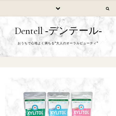
Skip to content
Dentell ‐デンテール‐
おうちで心地よく満ちる“大人のオーラルビューティ”