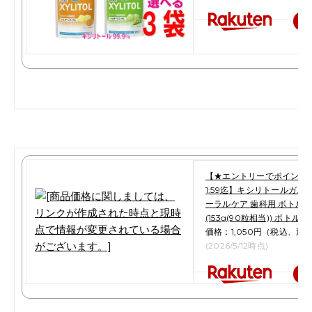
楽
【★エントリーでポイント5倍 
1:59迄】キシリトールガム 
ーラルケア 歯科用 ボトルタ
(153g(90粒相当)) ボトルガ
価格：1,050円（税込、送料
(2026/5/12時点)
楽