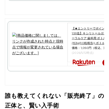
【★エントリーでポイント5倍 
1:59迄】キシリトールガム 
ーラルケア 歯科用 ボトルタ
(153g(90粒相当)) ボトルガ
価格：1,050円（税込、送料
(2026/5/12時点)
楽
誰も教えてくれない「販売終了」の
正体と、賢い入手術