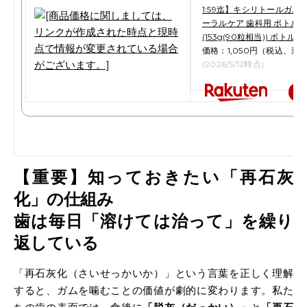
1:59迄】キシリトールガム 
ーラルケア 歯科用 ボトルタ
(153g(90粒相当)) ボトルガ
価格：1,050円（税込、送料
(2026/5/12時点)
楽
【重要】知っておきたい「再石灰
化」の仕組み
歯は毎日「溶けては治って」を繰り
返している
「再石灰化（さいせっかいか）」という言葉を正しく理解
すると、ガムを噛むことの価値が劇的に変わります。私た